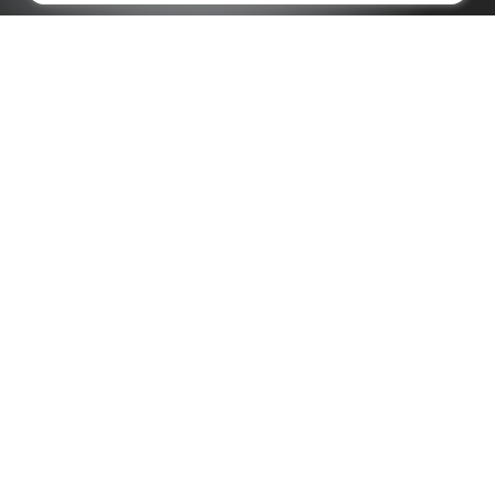
Seiten Performance
Nicht nur für ein optimales Nutzererlebnis ist
eine ausgezeichnete Seitengeschwindigkeit
von besonderer Bedeutung, sondern auch auf
die Auswirkungen auf deine Suchmaschinen
Platzierung!
Dafür werden diverse Geschwindigkeits
Metriken deines Webauftritts herangezogen
und mit jenen Ergebnissen deiner Mitbewerber
verglichen. Ein besserer Geschwindigkeitswert
kann hier den Ausschlag für eine bessere Such
Platzierung für dich ergeben. Du kannst
jederzeit selbst Geschwindigkeitstests auf
Googles
Pagespeed Insights Seite