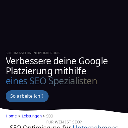
SUCHMASCHINENOPTIMIERUNG
Verbessere deine Google
Platzierung mithilfe
eines SEO Spezialisten
So arbeite ich ⤵
Home
>
Leistungen
> SEO
FÜR WEN IST SEO?
SEO Optimierung für
Unternehmens