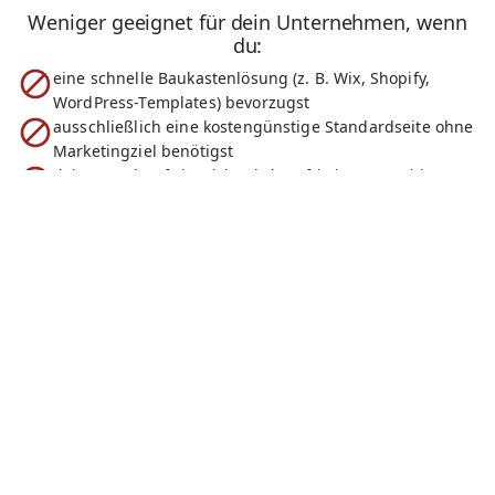
Weniger geeignet für dein Unternehmen, wenn
du:
eine schnelle Baukastenlösung (z. B. Wix, Shopify,
WordPress-Templates) bevorzugst
ausschließlich eine kostengünstige Standardseite ohne
Marketingziel benötigst
deinen Webauftritt nicht als langfristige Investition
betrachtest
nur punktuelle Änderungen an einem bestehenden
Baukastensystem brauchst
eine günstige Designlösung ohne SEO-Strategie suchst
SEITEN-TYPEN
Website-Erstellungen die ich
in Neunkirchen anbiete
Homepage-Erstellungen
One-Page
→