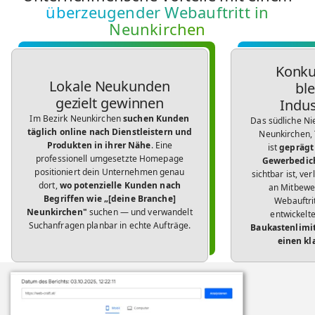
überzeugender Webauftritt in
Neunkirchen
Konku
Lokale Neukunden
bl
gezielt gewinnen
Indus
Im Bezirk Neunkirchen
suchen Kunden
Das südliche Ni
täglich online nach Dienstleistern und
Neunkirchen, 
Produkten in ihrer Nähe
. Eine
ist
geprägt 
professionell umgesetzte Homepage
Gewerbedic
positioniert dein Unternehmen genau
sichtbar ist, ve
dort,
wo potenzielle Kunden nach
an Mitbewe
Begriffen wie „[deine Branche]
Webauftrit
Neunkirchen"
suchen — und verwandelt
entwickelt
Suchanfragen planbar in echte Aufträge.
Baukastenlimit
einen kl