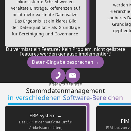
inkonsistente Schreibweisen,
werden 
veraltete Einträge, Referenzen auf
Hierarchie
nicht mehr existente Datensätze.
sauberes Da
Das Ergebnis ist ein klares Bild
Grundlag
der Datenqualität – als Grundlage
gepfleg
für Bereinigung und Governance.
Du vermisst ein Feature? Kein Problem, nicht gelistete
Features werden genauso implementiert!
Daten-Eingabe besprechen →
EINSATZGEBIETE
Stammdatenmanagement
in verschiedenen Software-Bereichen
ERP System →
PIM
Das ERP ist der häufigste Ort für
Artikelstammdaten,
PIM lebt von v