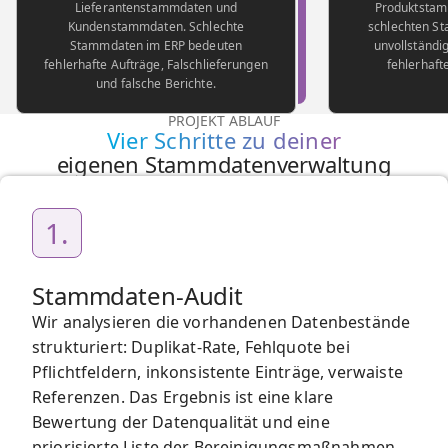
Lieferantenstammdaten und
Produktstam
Kundenstammdaten. Schlechte
schlechten S
Stammdaten im ERP bedeuten
unvollständi
fehlerhafte Aufträge, Falschlieferungen
fehlerhaft
und falsche Berichte.
PROJEKT ABLAUF
Vier Schritte zu deiner
eigenen Stammdatenverwaltung
1.
Stammdaten-Audit
Wir analysieren die vorhandenen Datenbestände
strukturiert: Duplikat-Rate, Fehlquote bei
Pflichtfeldern, inkonsistente Einträge, verwaiste
Referenzen. Das Ergebnis ist eine klare
Bewertung der Datenqualität und eine
priorisierte Liste der Bereinigungsmaßnahmen.