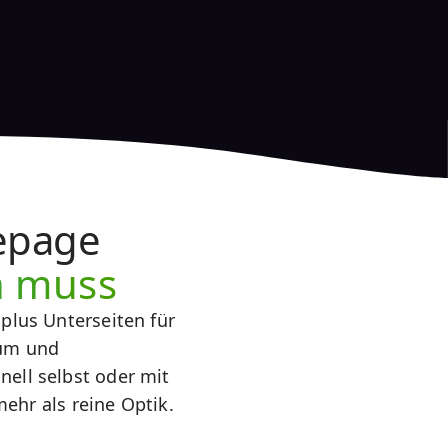
epage
n muss
plus Unterseiten für
sum und
ell selbst oder mit
mehr als reine Optik.