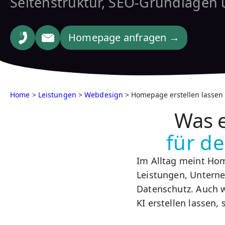
Seitenstruktur, SEO-Grundlagen 
Homepage anfragen →
Home
>
Leistungen
>
Webdesign
> Homepage erstellen lassen
Was 
für d
Im Alltag meint Hom
Leistungen, Untern
Datenschutz. Auch w
KI erstellen lassen,