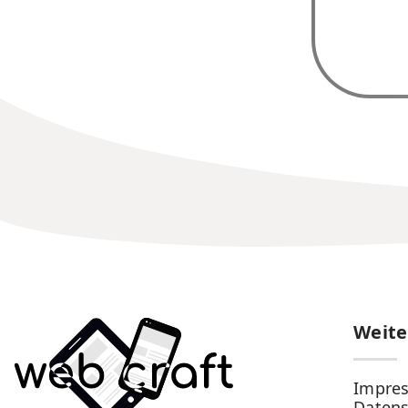
Weite
Impre
Datens