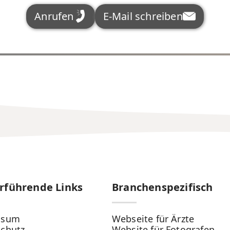
Anrufen
E-Mail schreiben
rführende Links
Branchenspezifisch
ssum
Webseite für Ärzte
chutz
Website für Fotografen