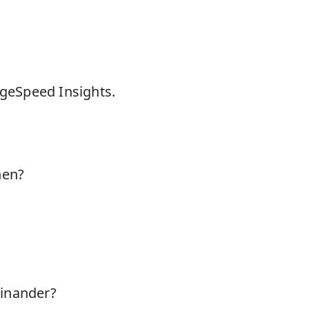
geSpeed Insights.
hen?
einander?