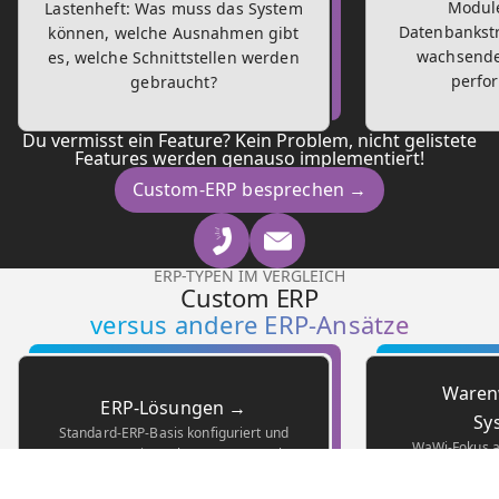
Modul
Lastenheft: Was muss das System
Datenbankstr
können, welche Ausnahmen gibt
wachsend
es, welche Schnittstellen werden
perfor
gebraucht?
Du vermisst ein Feature? Kein Problem, nicht gelistete
Features werden genauso implementiert!
Custom-ERP besprechen →
ERP-TYPEN IM VERGLEICH
Custom ERP
versus andere ERP-Ansätze
Warenw
ERP-Lösungen →
Sy
Standard-ERP-Basis konfiguriert und
WaWi-Fokus au
ergänzt. Günstiger als Custom ERP, aber
Warenfluss – sch
begrenzt durch die Architektur der
ein vollständige
Ursprungsplattform. Empfohlen, wenn die